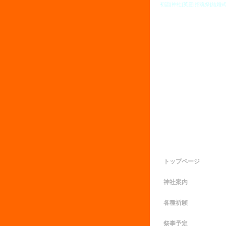
初詣|神社|英霊|招魂祭|結婚式
トップページ
神社案内
各種祈願
祭事予定