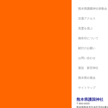
熊本県護國神社崇敬会
交通アクセス
英霊を偲ぶ
御朱印について
献灯のお願い
お問い合わせ
菓祖 新宮神社
熊本県白菊会
サイトマップ
熊本県護国神社
〒860-0005
熊本県熊本市中央区宮内3番