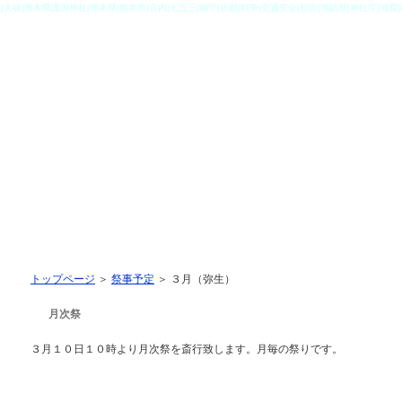
|大祓|熊本県護国神社|熊本県|熊本市|宮内|七五三|御守|祈願|戦争|交通安全|初宮|地鎮祭|神社庁|地震
３月（弥生）
トップページ
＞
祭事予定
＞
３月（弥生）
月次祭
３月１０日１０時より月次祭を斎行致します。月毎の祭りです。