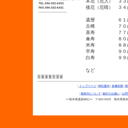
本厄（厄入） 
TEL.096-352-6353
後厄（厄晴） 
FAX.096-342-6441
──────────────
還暦 ６１歳
古稀 ７０歳
喜寿 ７７歳
傘寿 ８０歳
米寿 ８８歳
卒寿 ９０歳
白寿 ９９歳
など
|
|
|
|
トップページ
神社案内
各種祈願
祭
|
|
|
御朱印について
献灯のお願い
お問
<<熊本県護国神社>> 〒860-0005 熊本県熊本市中
Copyright © 