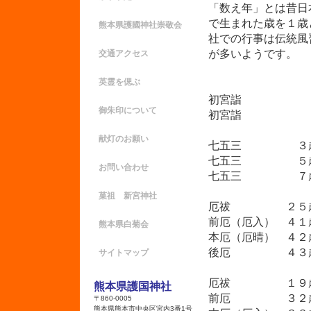
「数え年」とは昔日
で生まれた歳を１歳
熊本県護國神社崇敬会
社での行事は伝統風
が多いようです。
交通アクセス
英霊を偲ぶ
初宮詣 
御朱印について
初宮詣 
献灯のお願い
七五三 ３歳
七五三 ５
お問い合わせ
七五三 ７
菓祖 新宮神社
厄祓 ２５
前厄（厄入） 
熊本県白菊会
本厄（厄晴
後厄 ４３歳
サイトマップ
厄祓 １９
熊本県護国神社
前厄 ３２
〒860-0005
熊本県熊本市中央区宮内3番1号