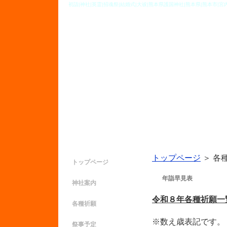
初詣|神社|英霊|招魂祭|結婚式|大祓|熊本県護国神社|熊本県|熊本市|宮内
各種祈願
トップページ
＞
各
トップページ
年詣早見表
神社案内
令和８年各種祈願
各種祈願
※数え歳表記です。
祭事予定